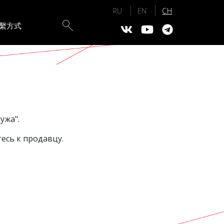
Поиск
繫方式
ужа".
есь к продавцу.