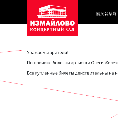
Осно
навиг
關於音樂廳
Уважаемы зрители!
По причине болезни артистки Олеси Железн
Все купленные билеты действительны на н