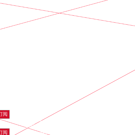
Основная
關於音樂廳
合作夥伴
навигация
觀眾須知
主辦單位須知
Спецпроекты