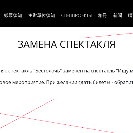
вная
ация
觀眾須知
主辦單位須知
相冊
新聞
聯
СПЕЦПРОЕКТЫ
ЗАМЕНА СПЕКТАКЛЯ
як спектакль "Бестолочь" заменен на спектакль "Ищу м
овое мероприятие. При желании сдать билеты - обратит