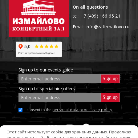
On all questions
tel.:
+7 (499) 166 65 21
Email:
info@zalizmailovo.ru
Sign up to our events guide
E-
mail
Sign up to special hire offers
E-
mail
Policy
I consent to the
personal data processing policy
Этот сайт использует cookie для хранения данных. Продолжая
использовать сайт, Вы даете свое согласие на работу с этими