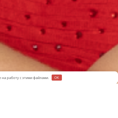
е на работу с этими файлами.
OK
асоты "Мисс и Мистер