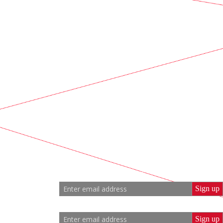
s
Sign up to our events guide
E-
6 65 21
mail
Sign up to special hire offers
zmailovo.ru
E-