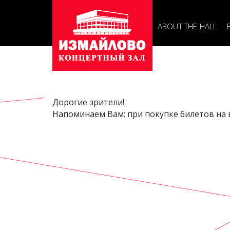
Основная
навигаци
ABOUT THE HALL
Дорогие зрители!
Напоминаем Вам: при покупке билетов на в