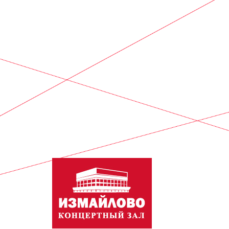
On all question
tel.:
+7 (499) 16
Email:
info@zali