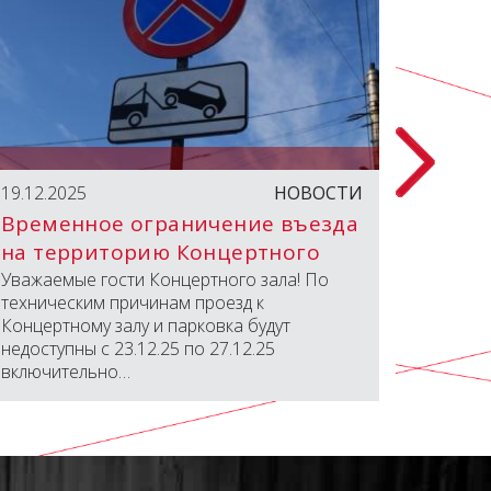
19.12.2025
НОВОСТИ
18.04.2
Временное ограничение въезда
Паспо
на территорию Концертного
зала
Уважаемые гости Концертного зала! По
Дороги
техническим причинам проезд к
Концертному залу и парковка будут
недоступны с 23.12.25 по 27.12.25
включительно…