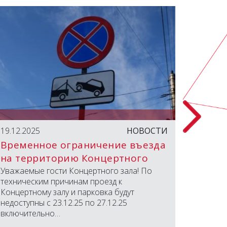
19.12.2025
НОВОСТИ
18.04.2
Временное ограничение въезда
Паспо
на территорию Концертного
зала
Уважаемые гости Концертного зала! По
Дороги
техническим причинам проезд к
Концертному залу и парковка будут
недоступны с 23.12.25 по 27.12.25
включительно…