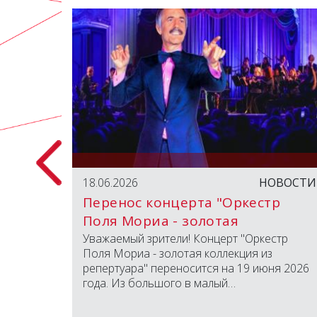
БЫТИЯ
18.06.2026
НОВОСТИ
Перенос концерта "Оркестр
Поля Мориа - золотая
коллекция из репертуара"
вместно
Уважаемый зрители! Концерт "Оркестр
открыли
Поля Мориа - золотая коллекция из
д
репертуара" переносится на 19 июня 2026
года. Из большого в малый…