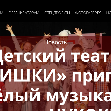
я
ия
ЯМ
ОРГАНИЗАТОРАМ
СПЕЦПРОЕКТЫ
ФОТОГАЛЕРЕЯ
Н
Новость
Детский теат
ИШКИ» при
сёлый музык