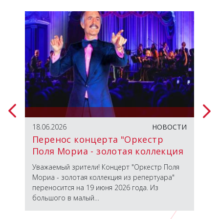
ТИЯ
18.06.2026
НОВОСТИ
23.
Перенос концерта "Оркестр
От
Поля Мориа - золотая коллекция
из репертуара"
 с
Уважаемый зрители! Концерт "Оркестр Поля
Вст
Мориа - золотая коллекция из репертуара"
гас
переносится на 19 июня 2026 года. Из
пер
большого в малый…
пос