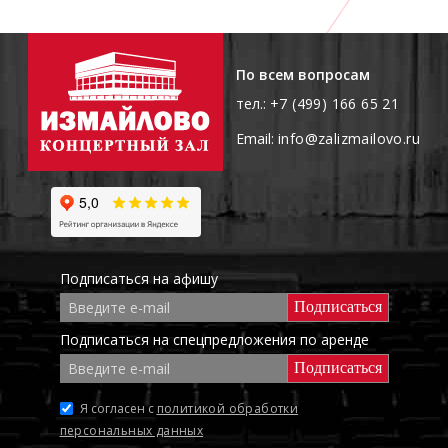
По всем вопросам
тел.:
+7 (499) 166 65 21
Email:
info@zalizmailovo.ru
Подписаться на афишу
E-
mail
Подписаться на спецпредложения по аренде
E-
mail
Политика
Я согласен с
политикой обработки
персональных данных