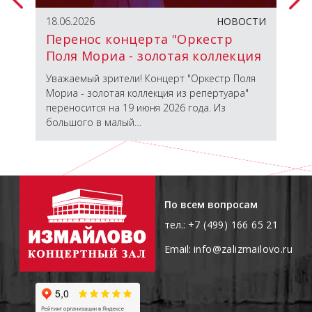
ТИЯ
18.06.2026
НОВОСТИ
23.
Перенос концерта "Оркестр
От
Поля Мориа - золотая коллекция
из репертуара"
 с
Уважаемый зрители! Концерт "Оркестр Поля
Вст
Мориа - золотая коллекция из репертуара"
гас
переносится на 19 июня 2026 года. Из
пер
большого в малый…
пос
По всем вопросам
тел.:
+7 (499) 166 65 21
Email:
info@zalizmailovo.ru