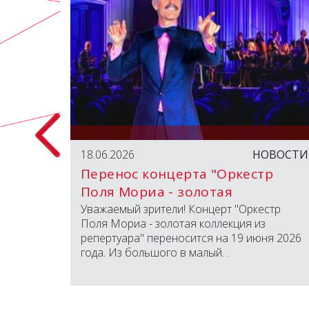
БЫТИЯ
18.06.2026
НОВОСТИ
Перенос концерта "Оркестр
Поля Мориа - золотая
коллекция из репертуара"
вместно
Уважаемый зрители! Концерт "Оркестр
открыли
Поля Мориа - золотая коллекция из
д
репертуара" переносится на 19 июня 2026
года. Из большого в малый…