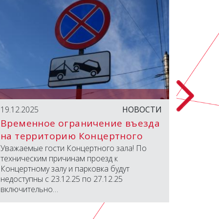
19.12.2025
НОВОСТИ
18.04.2
Временное ограничение въезда
Паспо
на территорию Концертного
зала
Уважаемые гости Концертного зала! По
Дороги
техническим причинам проезд к
Концертному залу и парковка будут
недоступны с 23.12.25 по 27.12.25
включительно…