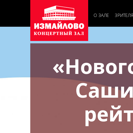
Основна
навигац
О ЗАЛЕ
ЗРИТЕЛ
«Новог
Саши
рейт