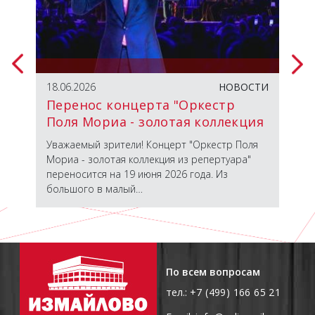
ТИЯ
18.06.2026
НОВОСТИ
23.
Перенос концерта "Оркестр
От
Поля Мориа - золотая коллекция
из репертуара"
 с
Уважаемый зрители! Концерт "Оркестр Поля
Вст
Мориа - золотая коллекция из репертуара"
гас
переносится на 19 июня 2026 года. Из
пер
большого в малый…
пос
По всем вопросам
тел.:
+7 (499) 166 65 21