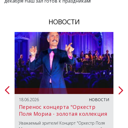
декабря! Наш зал готов к праздникам!
НОВОСТИ
ТИЯ
18.06.2026
НОВОСТИ
23.
Перенос концерта "Оркестр
От
Поля Мориа - золотая коллекция
из репертуара"
 с
Уважаемый зрители! Концерт "Оркестр Поля
Вст