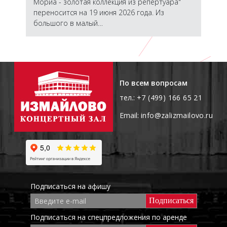
Мориа - золотая коллекция из репертуара"
гас
переносится на 19 июня 2026 года. Из
пер
большого в малый…
пос
По всем вопросам
тел.:
+7 (499) 166 65 21
Email:
info@zalizmailovo.ru
Подписаться на афишу
E-
mail
Подписаться на спецпредложения по аренде